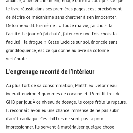
anxiété, a déclenché un engrenage qui lui a tout pris. Ce que
le livre réussit dans ses premières pages, c’est précisément
de décrire ce mécanisme sans chercher à s’en innocenter.
Delormeau dit lui-même : « Toute ma vie, j’ai choisi la
facilité. Le jour où j’ai chuté, j’ai encore une fois choisi la
facilité : la drogue. » Cette lucidité sur soi, énoncée sans
grandiloquence, est ce qui donne au livre sa colonne
vertébrale.
L’engrenage raconté de l’intérieur
Au plus fort de sa consommation, Matthieu Delormeau
ingérait environ 4 grammes de cocaïne et 15 millilitres de
GHB par jour. À ce niveau de dosage, le corps frôle la rupture.
Il reconnaît avoir eu une chance immense de ne pas subir
d’arrêt cardiaque. Ces chiffres ne sont pas là pour
impressionner. Ils servent à matérialiser quelque chose